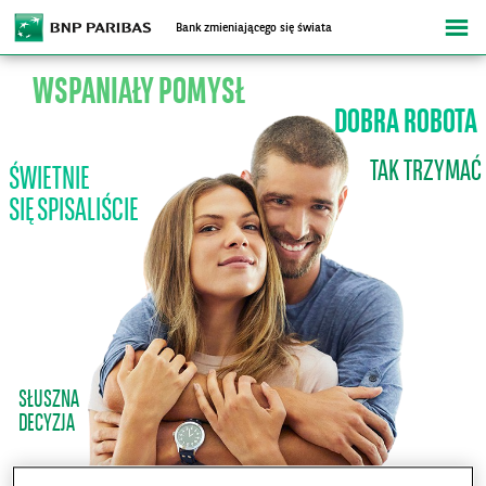
Bank zmieniającego się świata
WSPANIAŁY POMYSŁ
O kampanii
DOBRA ROBOTA
Kartki
TAK TRZYMAĆ
ŚWIETNIE
Słowo dnia
SIĘ SPISALIŚCIE
A
A
Wielkość tekstu
A
O
O
O
O
Kontrast
SŁUSZNA
DECYZJA