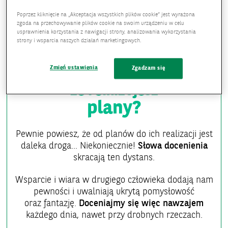
Poprzez kliknięcie na „Akceptacja wszystkich plików cookie” jest wyrażona
zgoda na przechowywanie plików cookie na swoim urządzeniu w celu
usprawnienia korzystania z nawigacji strony, analizowania wykorzystania
strony i wsparcia naszych działań marketingowych.
Zmień ustawienia
Zgadzam się
że realizujesz
plany?
Pewnie powiesz, że od planów do ich realizacji jest
daleka droga... Niekoniecznie!
Słowa docenienia
skracają ten dystans.
Wsparcie i wiara w drugiego człowieka dodają nam
pewności i uwalniają ukrytą pomysłowość
oraz fantazję.
Doceniajmy się więc nawzajem
każdego dnia, nawet przy drobnych rzeczach.