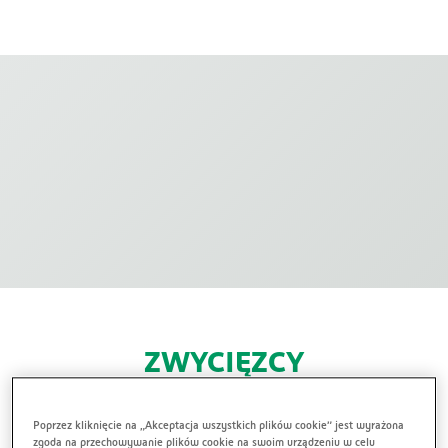
ZWYCIĘZCY
W konkursie wyłoniliśmy 15 laureatów,
Poprzez kliknięcie na „Akceptacja wszystkich plików cookie” jest wyrażona
którzy otrzymają od nas nagrody. Zwycięskimi
zgoda na przechowywanie plików cookie na swoim urządzeniu w celu