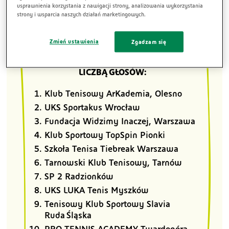
klubami zostały:
usprawnienia korzystania z nawigacji strony, analizowania wykorzystania
strony i wsparcia naszych działań marketingowych.
Zmień ustawienia
Zgadzam się
10 KLUBÓW Z NAJWĘKSZĄ
LICZBĄ GŁOSÓW:
Klub Tenisowy ArKademia, Olesno
UKS Sportakus Wrocław
Fundacja Widzimy Inaczej, Warszawa
Klub Sportowy TopSpin Pionki
Szkoła Tenisa Tiebreak Warszawa
Tarnowski Klub Tenisowy, Tarnów
SP 2 Radzionków
UKS LUKA Tenis Myszków
Tenisowy Klub Sportowy Slavia
Ruda Śląska
PRO TENNIS ACADEMY Twardogóra