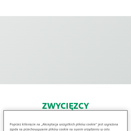
ZWYCIĘZCY
W konkursie wyłoniliśmy 15 laureatów,
Poprzez kliknięcie na „Akceptacja wszystkich plików cookie” jest wyrażona
którzy otrzymają od nas nagrody. Zwycięskimi
zgoda na przechowywanie plików cookie na swoim urządzeniu w celu