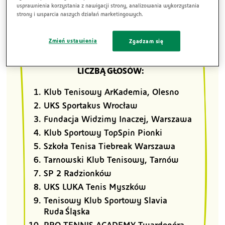
klubami zostały:
usprawnienia korzystania z nawigacji strony, analizowania wykorzystania
strony i wsparcia naszych działań marketingowych.
Zmień ustawienia
Zgadzam się
10 KLUBÓW Z NAJWĘKSZĄ
LICZBĄ GŁOSÓW:
Klub Tenisowy ArKademia, Olesno
UKS Sportakus Wrocław
Fundacja Widzimy Inaczej, Warszawa
Klub Sportowy TopSpin Pionki
Szkoła Tenisa Tiebreak Warszawa
Tarnowski Klub Tenisowy, Tarnów
SP 2 Radzionków
UKS LUKA Tenis Myszków
Tenisowy Klub Sportowy Slavia
Ruda Śląska
PRO TENNIS ACADEMY Twardogóra