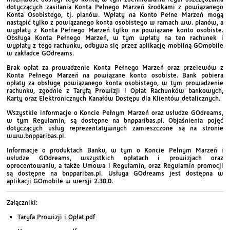
dotyczących zasilania Konta Pełnego Marzeń środkami z powiązanego
Konta Osobistego, tj. planów. Wpłaty na Konto Pełne Marzeń mogą
nastąpić tylko z powiązanego konta osobistego w ramach ww. planów, a
wypłaty z Konta Pełnego Marzeń tylko na powiązane konto osobiste.
Obsługa Konta Pełnego Marzeń, w tym wpłaty na ten rachunek i
wypłaty z tego rachunku, odbywa się przez aplikację mobilną GOmobile
w zakładce GOdreams.
Brak opłat za prowadzenie Konta Pełnego Marzeń oraz przelewów z
Konta Pełnego Marzeń na powiązane konto osobiste. Bank pobiera
opłaty za obsługę powiązanego konta osobistego, w tym prowadzenie
rachunku, zgodnie z Taryfą Prowizji i Opłat Rachunków bankowych,
Karty oraz Elektronicznych Kanałów Dostępu dla Klientów detalicznych.
Wszystkie informacje o Koncie Pełnym Marzeń oraz usłudze GOdreams,
w tym Regulamin, są dostępne na bnpparibas.pl. Objaśnienia pojęć
dotyczących usług reprezentatywnych zamieszczone są na stronie
www.bnpparibas.pl.
Informacje o produktach Banku, w tym o Koncie Pełnym Marzeń i
usłudze GOdreams, wszystkich opłatach i prowizjach oraz
oprocentowaniu, a także Umowa i Regulamin, oraz Regulamin promocji
są dostępne na bnpparibas.pl. Usługa GOdreams jest dostępna w
aplikacji GOmobile w wersji 2.30.0.
Załączniki:
Taryfa Prowizji i Opłat.pdf