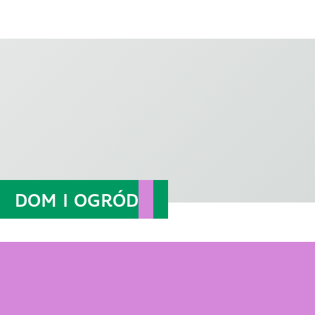
DOM I OGRÓD
JAK SPEŁNIA SIĘ
MARZENIA?
Zainspiruj się i zobacz, jak swoje marzenia związane
z urządzaniem wnętrz realizuje Anna Tomaska-Szmaja,
autorka bloga "Od inspiracji do realizacji".