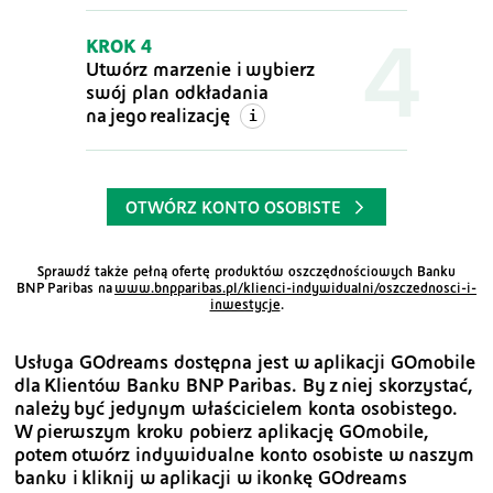
KROK 4
Utwórz marzenie i wybierz
swój plan odkładania
na jego realizację
OTWÓRZ KONTO OSOBISTE
Sprawdź także pełną ofertę produktów oszczędnościowych Banku
BNP Paribas
na
www.bnpparibas.pl/klienci-indywidualni/oszczednosci-i-
inwestycje
.
Usługa GOdreams dostępna jest w aplikacji GOmobile
dla Klientów Banku BNP Paribas. By z niej skorzystać,
należy być jedynym właścicielem konta osobistego.
W pierwszym kroku pobierz aplikację GOmobile,
potem otwórz indywidualne konto osobiste w naszym
banku i kliknij w aplikacji w ikonkę GOdreams