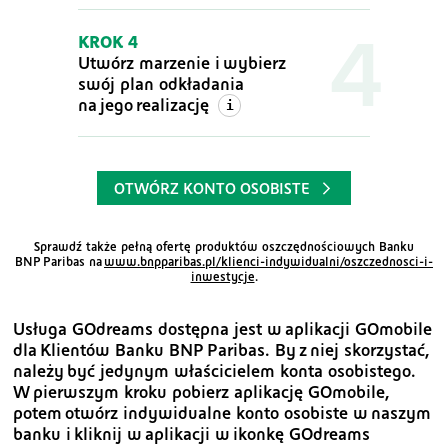
KROK 4
Utwórz marzenie i wybierz
swój plan odkładania
na jego realizację
OTWÓRZ KONTO OSOBISTE
Sprawdź także pełną ofertę produktów oszczędnościowych Banku
BNP Paribas
na
www.bnpparibas.pl/klienci-indywidualni/oszczednosci-i-
inwestycje
.
Usługa GOdreams dostępna jest w aplikacji GOmobile
dla Klientów Banku BNP Paribas. By z niej skorzystać,
należy być jedynym właścicielem konta osobistego.
W pierwszym kroku pobierz aplikację GOmobile,
potem otwórz indywidualne konto osobiste w naszym
banku i kliknij w aplikacji w ikonkę GOdreams