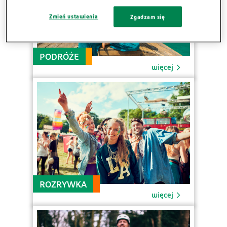
Zmień ustawienia
Zgadzam się
PODRÓŻE
więcej
ROZRYWKA
więcej