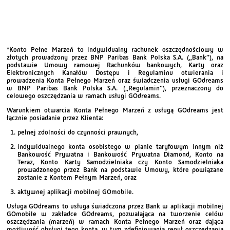
*Konto Pełne Marzeń to indywidualny rachunek oszczędnościowy w
złotych prowadzony przez BNP Paribas Bank Polska S.A. („Bank”), na
podstawie Umowy ramowej Rachunków bankowych, Karty oraz
Elektronicznych Kanałów Dostępu i Regulaminu otwierania i
prowadzenia Konta Pełnego Marzeń oraz świadczenia usługi GOdreams
w BNP Paribas Bank Polska S.A. („Regulamin”), przeznaczony do
celowego oszczędzania w ramach usługi GOdreams.
Warunkiem otwarcia Konta Pełnego Marzeń z usługą GOdreams jest
łącznie posiadanie przez Klienta:
pełnej zdolności do czynności prawnych,
indywidualnego konta osobistego w planie taryfowym innym niż
Bankowość Prywatna i Bankowość Prywatna Diamond, Konto na
Teraz, Konto Karty Samodzielniaka czy Konto Samodzielniaka
prowadzonego przez Bank na podstawie Umowy, które powiązane
zostanie z Kontem Pełnym Marzeń, oraz
aktywnej aplikacji mobilnej GOmobile.
Usługa GOdreams to usługa świadczona przez Bank w aplikacji mobilnej
GOmobile w zakładce GOdreams, pozwalająca na tworzenie celów
oszczędzania (marzeń) w ramach Konta Pełnego Marzeń oraz dająca
możliwość obsługi tego konta, w tym zdefiniowania reguł oszczędzania