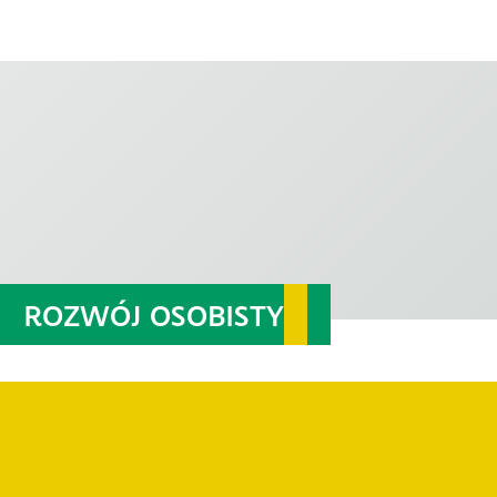
ROZWÓJ OSOBISTY
JAK SPEŁNIA SIĘ
MARZENIA?
Zainspiruj się i zobacz, jak swoje marzenia z rozwojem
osobistym spełnia Michał Popiołek, uczestnik
programu "Twoje 5 Minut 2".