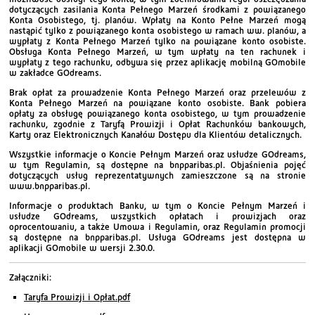
dotyczących zasilania Konta Pełnego Marzeń środkami z powiązanego
Konta Osobistego, tj. planów. Wpłaty na Konto Pełne Marzeń mogą
nastąpić tylko z powiązanego konta osobistego w ramach ww. planów, a
wypłaty z Konta Pełnego Marzeń tylko na powiązane konto osobiste.
Obsługa Konta Pełnego Marzeń, w tym wpłaty na ten rachunek i
wypłaty z tego rachunku, odbywa się przez aplikację mobilną GOmobile
w zakładce GOdreams.
Brak opłat za prowadzenie Konta Pełnego Marzeń oraz przelewów z
Konta Pełnego Marzeń na powiązane konto osobiste. Bank pobiera
opłaty za obsługę powiązanego konta osobistego, w tym prowadzenie
rachunku, zgodnie z Taryfą Prowizji i Opłat Rachunków bankowych,
Karty oraz Elektronicznych Kanałów Dostępu dla Klientów detalicznych.
Wszystkie informacje o Koncie Pełnym Marzeń oraz usłudze GOdreams,
w tym Regulamin, są dostępne na bnpparibas.pl. Objaśnienia pojęć
dotyczących usług reprezentatywnych zamieszczone są na stronie
www.bnpparibas.pl.
Informacje o produktach Banku, w tym o Koncie Pełnym Marzeń i
usłudze GOdreams, wszystkich opłatach i prowizjach oraz
oprocentowaniu, a także Umowa i Regulamin, oraz Regulamin promocji
są dostępne na bnpparibas.pl. Usługa GOdreams jest dostępna w
aplikacji GOmobile w wersji 2.30.0.
Załączniki:
Taryfa Prowizji i Opłat.pdf